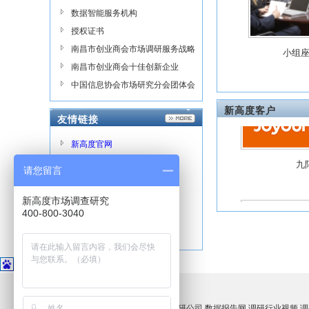
数据智能服务机构
入户
授权证书
美特
南昌市创业商会市场调研服务战略
小组
合作单位
南昌市创业商会十佳创新企业
中国信息协会市场研究分会团体会
员证书
新高度客户
友情链接
九
新高度官网
官方微博
请您留言
市场调研公司
满意
数据报告网
新高度市场调查研究
400-800-3040
调研行业视频
良品
调研资讯
友情链接：
新高度官网
官方微博
市场调研公司
数据报告网
调研行业视频
调