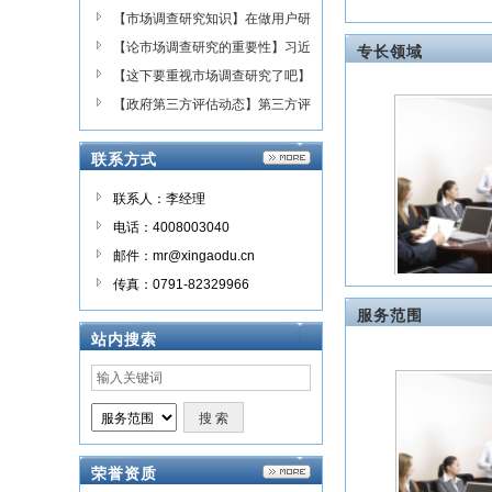
5后压岁钱负担最重！
【市场调查研究知识】在做用户研
究时，大数据+小数据=？
【论市场调查研究的重要性】习近
专长领域
平总书记调查研究的“五字诀”
【这下要重视市场调查研究了吧】
习近平强调大兴调查研究之风
【政府第三方评估动态】第三方评
估与交叉考核，细数脱贫攻坚两种
联系方式
重点考核的不同！
联系人：李经理
电话：4008003040
一起
邮件：mr@xingaodu.cn
小组
传真：0791-82329966
服务范围
站内搜索
欧
荣誉资质