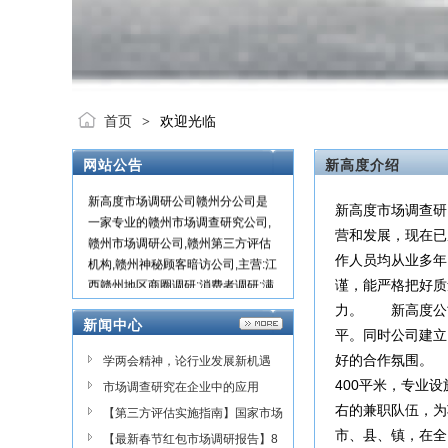
首页
欢迎光临
>
网站公告
新高度介绍
新高度市场调研公司赣州分公司是
新高度市场调查研究公司
一家专业的赣州市场调查研究公司,
营和发展，现在已
赣州市场调研公司,赣州第三方评估
机构,赣州神秘顾客暗访公司,主营:江
作人员均从业多年
西赣州地区商圈调研;消费者调研;满
谨，能严格把好质
意度调研;房地产调研;市场进入调研;
力。 新高度公
政府第三方评估;神秘顾客等调研业
新闻中心
平。同时公司建立
务,咨询热线:4008003040
好的合作氛围。 
学两会精神，论行业发展新机遇
400平米，专业
——TPAC-CAMIR线上交流会
市场调查研究在企业中的应用
右的兼职队伍，
【第三方评估实施指南】国家市场
市、县、镇，在全...
监管总局最新发布
【最新春节红包市场调研报告】8