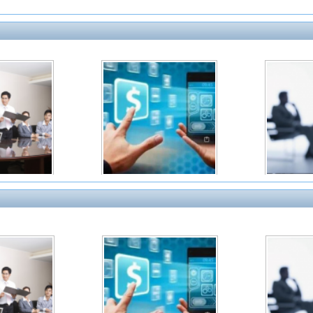
调研网
康师傅
座谈会
在线调研
莱雅
北京现代