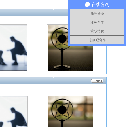
在线咨询
商务洽谈
业务合作
求职招聘
态度吧合作
如家酒店
保时捷
神秘顾客
流动街访
北京汽车
相宜本草