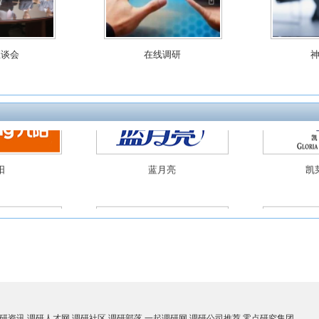
访问
定点街访
斯邦威
如家酒店
座谈会
在线调研
阳
蓝月亮
凯
度调研
神秘顾客调研
政府
铺子
华为手机
研资讯
调研人才网
调研社区
调研部落
一起调研网
调研公司推荐
零点研究集团