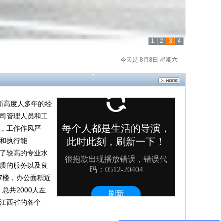
1
2
3
4
今天是 8月8日 星期六
，经过新高度人多年的经
司管理人员和工
，工作作风严
和执行能
了较高的专业水
质的服务以及良
7楼，办公面积近
总共2000人左
江西省的各个