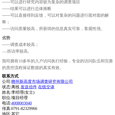
——
可以进行研究内容较为复杂的调查项目
——
结果可以进行总体推断
——
可以直接得到反馈，可以对复杂的问题进行面对面的解
释；
——
访问质量较高，所获得的信息真实可靠，客观性强。
劣势
——
调查成本较高；
拒访率较高。
——
我司拥有10多年的入户访问执行经验，专业的访问队伍和完善
的质控流程保证数据的真实有效。
联系方式
公司:
赣州新高度市场调查研究有限公司
状态:
离线
发送信件
在线交谈
姓名:李经理(女士)
职位:项目经理
电话:
4008003040
传真:0791-82329966
地区:其它