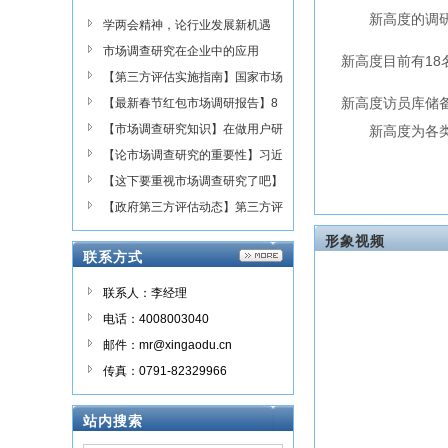
意度调研;房地产调研;市场进入调研;
新高度的调研网
学两会精神，论行业发展新机遇
政府第三方评估;神秘顾客等调研业
——TPAC-CAMIR线上交流会
市场调查研究在企业中的应用
务,咨询热线:4008003040
新高度目前有1
【第三方评估实施指南】国家市场
新高度访员库储
监管总局最新发布
【最新春节红包市场调研报告】8
5后压岁钱负担最重！
【市场调查研究知识】在做用户研
新高度为各类国
究时，大数据+小数据=？
【论市场调查研究的重要性】习近
平总书记调查研究的“五字诀”
【这下要重视市场调查研究了吧】
习近平强调大兴调查研究之风
【政府第三方评估动态】第三方评
估与交叉考核，细数脱贫攻坚两种
形象视频
联系方式
重点考核的不同！
联系人：李经理
电话：4008003040
邮件：mr@xingaodu.cn
传真：0791-82329966
站内搜索