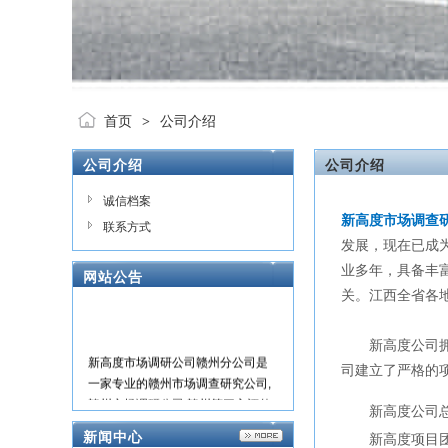
首页
公司介绍
>
公司介绍
公司介绍
诚信档案
新高度市场调查
联系方式
发展，现在已成
业多年，具备丰
网站公告
关。江西全省各
新高度公司拥有
新高度市场调研公司赣州分公司是
司建立了严格的
一家专业的赣州市场调查研究公司,
赣州市场调研公司,赣州第三方评估
新高度公司总
机构,赣州神秘顾客暗访公司,主营:江
新闻中心
新高度项目团队
西赣州地区商圈调研;消费者调研;满