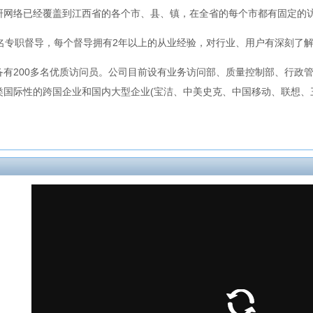
络已经覆盖到江西省的各个市、县、镇，在全省的每个市都有固定的访
8名专职督导，每个督导拥有2年以上的从业经验，对行业、用户有深刻了
备有200多名优质访问员。公司目前设有业务访问部、质量控制部、行政
际性的跨国企业和国内大型企业(宝洁、中美史克、中国移动、联想、