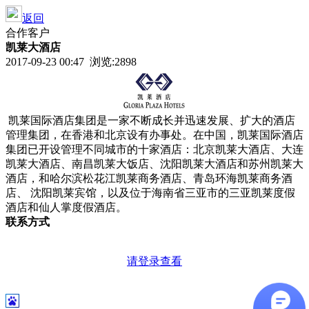
返回
合作客户
凯莱大酒店
2017-09-23 00:47 浏览:
2898
凯莱国际酒店集团是一家不断成长并迅速发展、扩大的酒店
管理集团，在香港和北京设有办事处。在中国，凯莱国际酒店
集团已开设管理不同城市的十家酒店：北京凯莱大酒店、大连
凯莱大酒店、南昌凯莱大饭店、沈阳凯莱大酒店和苏州凯莱大
酒店，和哈尔滨松花江凯莱商务酒店、青岛环海凯莱商务酒
店、 沈阳凯莱宾馆，以及位于海南省三亚市的三亚凯莱度假
酒店和仙人掌度假酒店。
联系方式
请登录查看